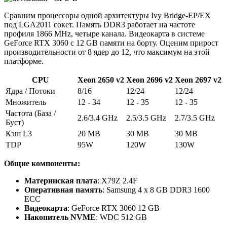
Сравним процессоры одной архитектуры Ivy Bridge-EP/EX
под LGA2011 сокет. Память DDR3 работает на частоте
профиля 1866 MHz, четыре канала. Видеокарта в системе
GeForce RTX 3060 с 12 GB памяти на борту. Оценим прирост
производительности от 8 ядер до 12, что максимум на этой
платформе.
CPU
Xeon 2650 v2
Xeon 2696 v2
Xeon 2697 v2
Ядра / Потоки
8/16
12/24
12/24
Множитель
12 - 34
12 - 35
12 - 35
Частота (База /
2.6/3.4 GHz
2.5/3.5 GHz
2.7/3.5 GHz
Буст)
Кэш L3
20 MB
30 MB
30 MB
TDP
95W
120W
130W
Общие компоненты:
Материнская плата
: X79Z 2.4F
Оперативная память
: Samsung 4 x 8 GB DDR3 1600
ECC
Видеокарта
: GeForce RTX 3060 12 GB
Накопитель NVME
: WDC 512 GB