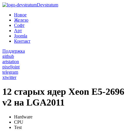
Devstratum
Новое
Железо
Софт
Арт
Joomla
Контакт
Поддержка
github
artstation
pixeljoint
telegram
xtwitter
12 старых ядер Xeon E5-2696
v2 на LGA2011
Hardware
CPU
Test