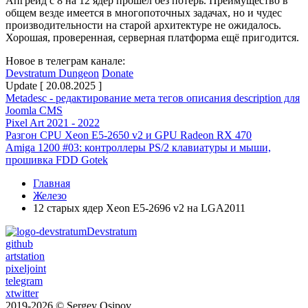
Апгрейд с 8 на 12 ядер прошел без потерь. Преимущество в
общем везде имеется в многопоточных задачах, но и чудес
производительности на старой архитектуре не ожидалось.
Хорошая, проверенная, серверная платформа ещё пригодится.
Новое в телеграм канале:
Devstratum Dungeon
Donate
Update [ 20.08.2025 ]
Metadesc - редактирование мета тегов описания description для
Joomla CMS
Pixel Art 2021 - 2022
Разгон CPU Xeon E5-2650 v2 и GPU Radeon RX 470
Amiga 1200 #03: контроллеры PS/2 клавиатуры и мыши,
прошивка FDD Gotek
Главная
Железо
12 старых ядер Xeon E5-2696 v2 на LGA2011
Devstratum
github
artstation
pixeljoint
telegram
xtwitter
2019-2026 © Sergey Osipov